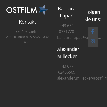
Barbara
Folgen
Lupač
Sie uns:
Kontakt
+43 664
8771778
Ostfilm GmbH
Am Heumarkt 7/7/92, 1030
barbara.lupac@ostfilm.at
Wien
Alexander
Millecker
+43 677
62466569
alexander.millecker@ostfilm